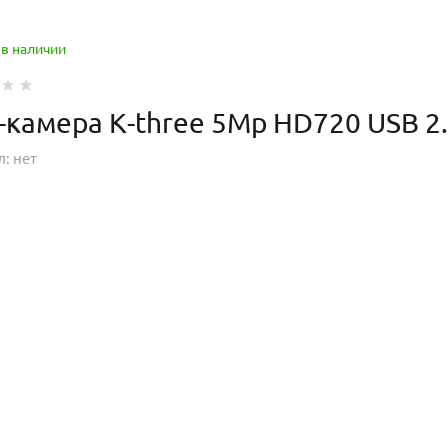
 в наличии
-камера K-three 5Mp HD720 USB 2
л:
нет