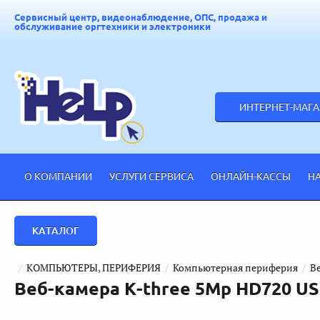
Сервисный центр, видеонаблюдение, ОПС, продажа и
обслуживание оргтехники и электроники
ИНТЕРНЕТ-МАГ
О КОМПАНИИ
УСЛУГИ СЕРВИСА
ОНЛАЙН-КАССЫ
Н
КАТАЛОГ
  /  
КОМПЬЮТЕРЫ, ПЕРИФЕРИЯ
  /  
Компьютерная периферия
  /  
В
Веб-камера K-three 5Mp HD720 US