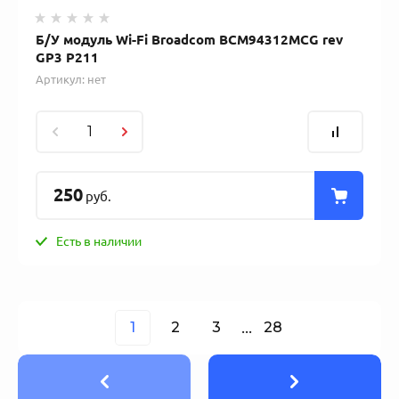
Б/У модуль Wi-Fi Broadcom BCM94312MCG rev
GP3 P211
Артикул:
нет
250
руб.
Есть в наличии
1
2
3
...
28