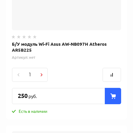
Б/У модуль Wi-Fi Asus AW-NB097H Atheros
AR5B225
Артикул:
нет
250
руб.
Есть в наличии