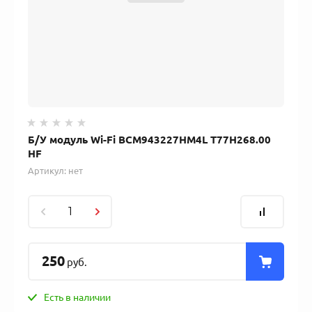
Б/У модуль Wi-Fi BCM943227HM4L T77H268.00
HF
Артикул:
нет
250
руб.
Есть в наличии