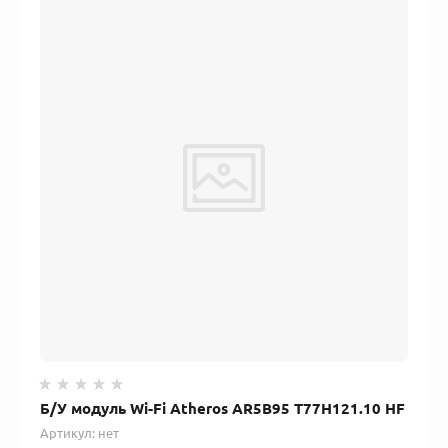
Б/У модуль Wi-Fi Atheros AR5B95 T77H121.10 HF
Артикул:
нет