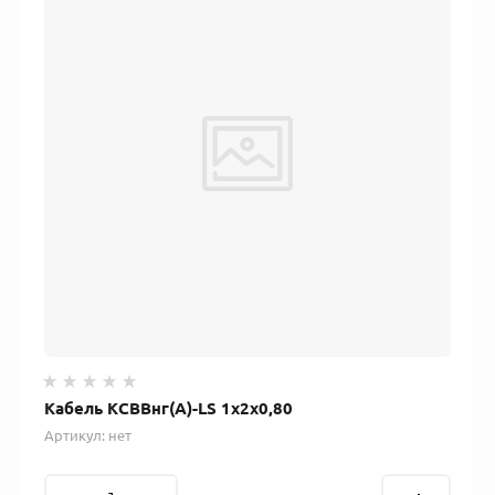
Кабель КСВВнг(А)-LS 1х2х0,80
Артикул:
нет