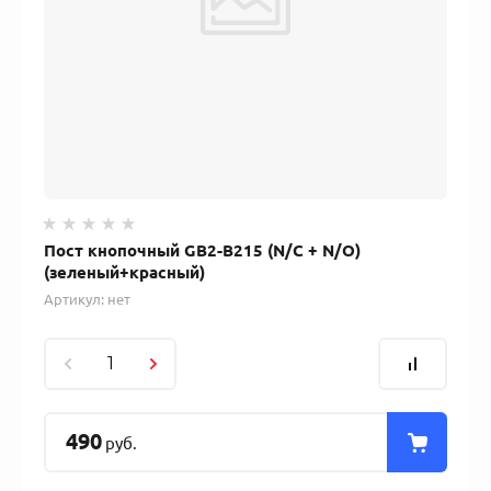
Пост кнопочный GB2-B215 (N/C + N/O)
(зеленый+красный)
Артикул:
нет
490
руб.