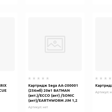
RIX
Картридж Sega AA-200001
Картрид
CUE
(256мб) 20в1 BATMAN
Артикул:
н
(ант.)/ECCO (ант) /SONIC
(ант)/EARTHWORM JIM 1,2
Артикул:
нет