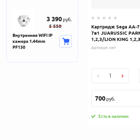
3 390
руб.
5 550
Картридж Sega AA-
7в1 JUARUSSIC PAR
Внутренняя WIFI IP
1,2,3/LION KING 1,2,
камера 1.44mm
PF130
Артикул:
нет
700
руб.
Есть в наличии