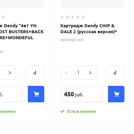
ж Dendy "4в1 YH
Картридж Dendy CHIP &
OST BUSTERS+BACK
DALE 2 (русская версия)*
URE+WONDEFUL
Артикул:
нет
ет
450
б.
руб.
 наличии
Есть в наличии