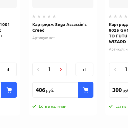
71001
Картридж Sega Assassin's
Картрид
K
Creed
8025 GH
3+
TO FUT
Артикул:
нет
WIZARD
Артикул:
н
406
300
руб.
ру
Есть в наличии
Есть в