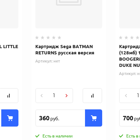
L LITTLE
Картридж Sega BATMAN
Картрид
RETURNS русская версия
(128мб)
BOOGER
Артикул:
нет
DUKE NU
Артикул:
н
360
700
руб.
ру
Есть в наличии
Есть в