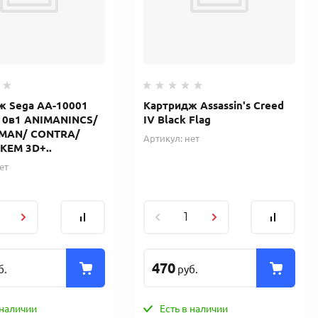
ж Sega AA-10001
Картридж Assassin's Creed
 10в1 ANIMANINCS/
IV Black Flag
MAN/ CONTRA/
Артикул:
нет
KEM 3D+..
ет
470
б.
руб.
 наличии
Есть в наличии