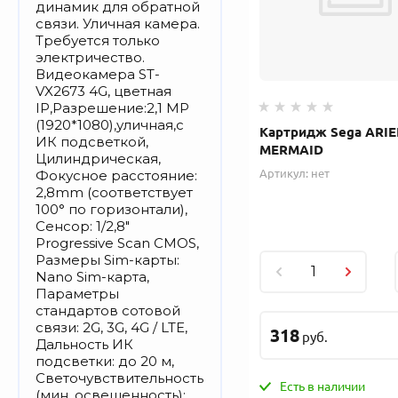
динамик для обратной
связи. Уличная камера.
Требуется только
электричество.
Видеокамера ST-
VX2673 4G, цветная
IP,Разрешение:2,1 MP
(1920*1080),уличная,с
Картридж Sega ARIE
ИК подсветкой,
MERMAID
Цилиндрическая,
Фокусное расстояние:
Артикул:
нет
2,8mm (соответствует
100° по горизонтали),
Сенсор: 1/2,8"
Progressive Scan CMOS,
Размеры Sim-карты:
Nano Sim-карта,
Параметры
стандартов сотовой
связи: 2G, 3G, 4G / LTE,
318
руб.
Дальность ИК
подсветки: до 20 м,
Светочувствительность
Есть в наличии
(мин. освещенность):