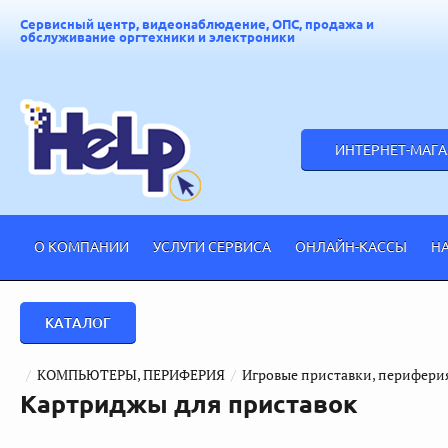
Сервисный центр, видеонаблюдение, ОПС, продажа и
обслуживание оргтехники и электроники
ИНТЕРНЕТ-МАГ
О КОМПАНИИ
УСЛУГИ СЕРВИСА
ОНЛАЙН-КАССЫ
Н
КАТАЛОГ
  /  
КОМПЬЮТЕРЫ, ПЕРИФЕРИЯ
  /  
Игровые приставки, перифери
Картриджы для приставок