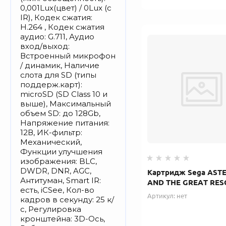
0,001Lux(цвет) / 0Lux (с
IR), Кодек сжатия:
H.264 , Кодек сжатия
аудио: G.711, Аудио
вход/выход:
Встроенный микрофон
/ динамик, Наличие
слота для SD (типы
поддерж.карт):
microSD (SD Class 10 и
выше), Максимальный
объем SD: до 128Gb,
Напряжение питания:
12В, ИК-фильтр:
Механический,
Функции улучшения
изображения: BLC,
DWDR, DNR, AGC,
Картридж Sega ASTE
Антитуман, Smart IR:
AND THE GREAT RES
есть, iCSee, Кол-во
Артикул:
нет
кадров в секунду: 25 к/
с, Регулировка
кронштейна: 3D-Ось,