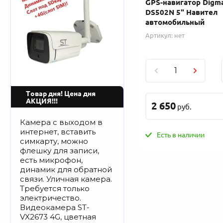
GPS-навигатор Digm
DS502N 5" Навител
автомобильный
Артикул:
нет
Товар дня! Цена дня
АКЦИЯ!!!
2 650
руб.
Камера с выходом в
интернет, вставить
Есть в наличии
симкарту, можно
флешку для записи,
есть микрофон,
динамик для обратной
связи. Уличная камера.
Требуется только
электричество.
Видеокамера ST-
VX2673 4G, цветная