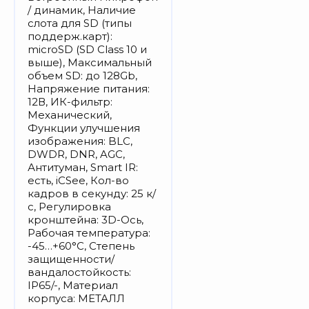
/ динамик, Наличие
слота для SD (типы
поддерж.карт):
microSD (SD Class 10 и
выше), Максимальный
объем SD: до 128Gb,
Напряжение питания:
12В, ИК-фильтр:
Механический,
Функции улучшения
изображения: BLC,
DWDR, DNR, AGC,
Антитуман, Smart IR:
есть, iCSee, Кол-во
кадров в секунду: 25 к/
с, Регулировка
кронштейна: 3D-Ось,
Рабочая температура:
-45…+60°С, Степень
защищенности/
вандалостойкость:
IP65/-, Материал
корпуса: МЕТАЛЛ