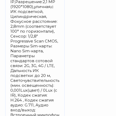
IP,Разрешение:2,1 MP
(1920*1080),уличная,с
ИК подсветкой,
Цилиндрическая,
Фокусное расстояние:
2,8mm (соответствует
100° по горизонтали),
Сенсор: 1/2,8"
Progressive Scan CMOS,
Размеры Sim-карты:
Nano Sim-карта,
Параметры
стандартов сотовой
связи: 2G, 3G, 4G / LTE,
Дальность ИК
подсветки: до 20 м,
Светочувствительность
(мин. освещенность):
0,001Lux(цвет) / 0Lux (с
IR), Кодек сжатия:
H.264 , Кодек сжатия
аудио: G.711, Аудио
вход/выход:
Встроенный микрофон