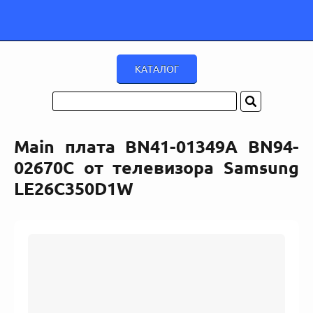
Main плата BN41-01349A BN94-
02670C от телевизора Samsung
LE26C350D1W