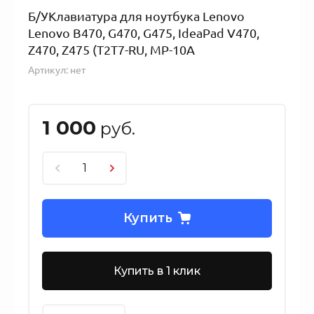
Б/УКлавиатура для ноутбука Lenovo
Lenovo B470, G470, G475, IdeaPad V470,
Z470, Z475 (T2T7-RU, MP-10A
Артикул:
нет
1 000
руб.
Купить
Купить в 1 клик